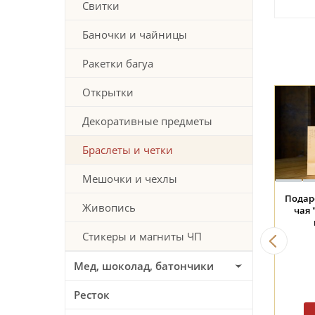
Свитки
Баночки и чайницы
Ракетки багуа
Открытки
Декоративные предметы
Браслеты и четки
Мешочки и чехлы
Гайвань #733, 170 мл.,
Четки #105, Маслина, 108
Живопись
керамика.
бусин, 10мм.
Стикеры и магниты ЧП
59 BYN
58 BYN
Мед, шоколад, батончики
Ресток