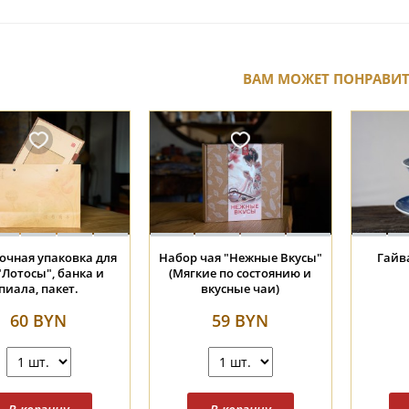
ВАМ МОЖЕТ ПОНРАВИ
Пиала #1949, 60 мл.,
Пиала #1974, 105 мл.,
керамика
керамика.
62 BYN
62 BYN