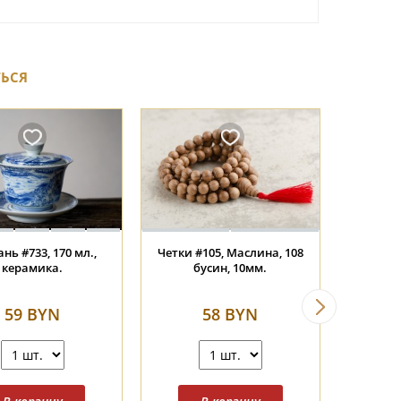
ТЬСЯ
Пиала #2038, 80 мл.,
Пиала #2111, 80 мл.,
керамика.
фарфор.
62 BYN
62 BYN