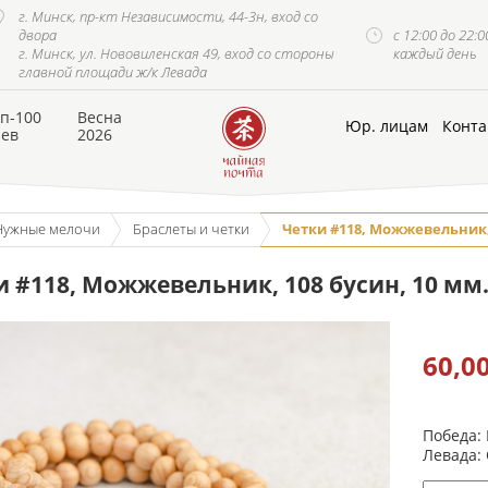
г. Минск, пр-кт Независимости, 44-3н, вход со
двора
с 12:00 до 22:0
г. Минск, ул. Нововиленская 49, вход со стороны
каждый день
главной площади ж/к Левада
п-100
Весна
Юр. лицам
Конта
аев
2026
Нужные мелочи
Браслеты и четки
Четки #118, Можжевельник, 
и #118, Можжевельник, 108 бусин, 10 мм
60,0
Победа:
Левада: