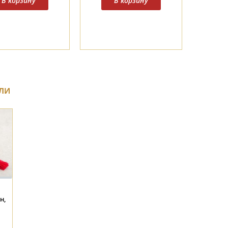
ЛИ
н,