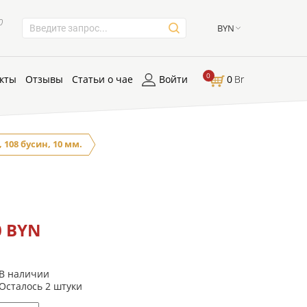
0
BYN
0
кты
Отзывы
Статьи о чае
Войти
0
Br
108 бусин, 10 мм.
.
0 BYN
В наличии
Осталось 2 штуки