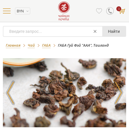
0
BYN
Найти
ГАБА Гуй Фэй "ААА", Таиланд
Главная
Чай
ГАБА
ГАБА Гуй Фэй "ААА", Таиланд