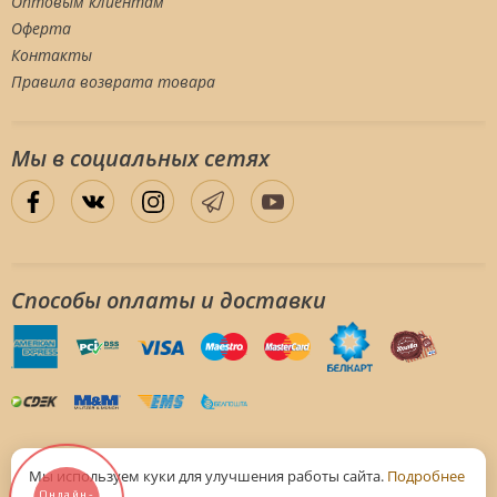
Оптовым клиентам
Оферта
Контакты
Правила возврата товара
Мы в социальных сетяx
Способы оплаты и доставки
Мы используем куки для улучшения работы сайта.
Подробнее
Частное предприятие "РубиВейв" УНП 192259405, свидетельство
Онлайн-