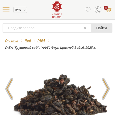
0
BYN
Найти
ГАБА "Грушевый сад", "ААА", (Улун
Главная
Чай
ГАБА
Красной Воды), 2025 г.
ГАБА "Грушевый сад", "ААА", (Улун Красной Воды), 2025 г.