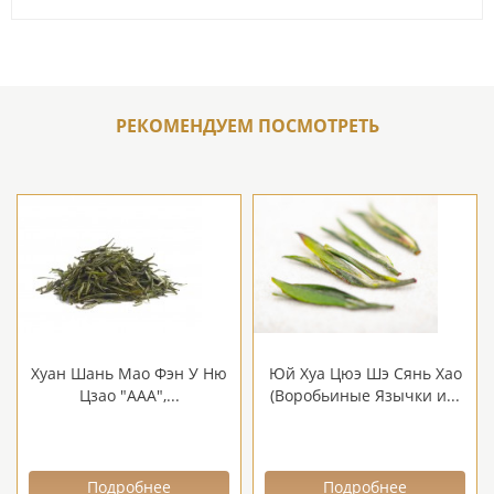
РЕКОМЕНДУЕМ ПОСМОТРЕТЬ
Хуан Шань Мао Фэн У Ню
Юй Хуа Цюэ Шэ Сянь Хао
Цзао "ААА",...
(Воробьиные Язычки и...
Подробнее
Подробнее