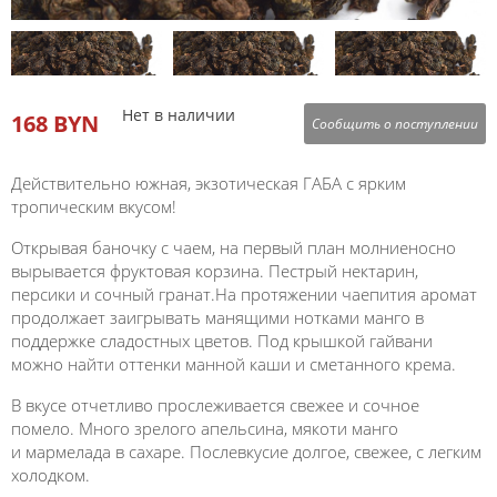
Нет в наличии
168 BYN
Сообщить о поступлении
Действительно южная, экзотическая ГАБА с ярким
тропическим вкусом!
Открывая баночку с чаем, на первый план молниеносно
вырывается фруктовая корзина. Пестрый нектарин,
персики и сочный гранат.На протяжении чаепития аромат
продолжает заигрывать манящими нотками манго в
поддержке сладостных цветов. Под крышкой гайвани
можно найти оттенки манной каши и сметанного крема.
В вкусе отчетливо прослеживается свежее и сочное
помело. Много зрелого апельсина, мякоти манго
и мармелада в сахаре. Послевкусие долгое, свежее, с легким
холодком.