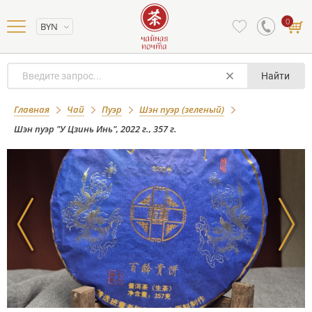
0
BYN
Найти
Шэн пуэр "У Цзинь Инь", 2022 г., 357 г.
Главная
Чай
Пуэр
Шэн пуэр (зеленый)
Шэн пуэр "У Цзинь Инь", 2022 г., 357 г.