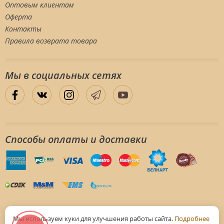
Оптовым клиентам
Оферта
Контакты
Правила возврата товара
Мы в социальных сетяx
Способы оплаты и доставки
Мы используем куки для улучшения работы сайта.
Подробнее
Частное предприятие "РубиВейв" УНП 192259405, свидетельство