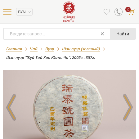
0
BYN
Найти
Шэн пуэр "Жуй Тай Хао Юань Ча",
Главная
Чай
Пуэр
Шэн пуэр (зеленый)
2005г., 357г.
Шэн пуэр "Жуй Тай Хао Юань Ча", 2005г., 357г.