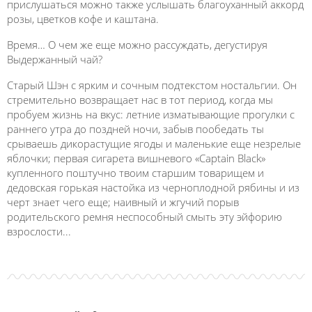
прислушаться можно также услышать благоуханный аккорд
розы, цветков кофе и каштана.
Время… О чем же еще можно рассуждать, дегустируя
Выдержанный чай?
Старый Шэн с ярким и сочным подтекстом ностальгии. Он
стремительно возвращает нас в тот период, когда мы
пробуем жизнь на вкус: летние изматывающие прогулки с
раннего утра до поздней ночи, забыв пообедать ты
срываешь дикорастущие ягоды и маленькие еще незрелые
яблочки; первая сигарета вишневого «Captain Black»
купленного поштучно твоим старшим товарищем и
дедовская горькая настойка из черноплодной рябины и из
черт знает чего еще; наивный и жгучий порыв
родительского ремня неспособный смыть эту эйфорию
взрослости...