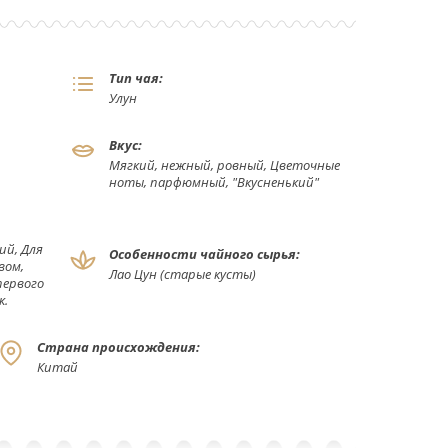
Тип чая:
Улун
Вкус:
Мягкий, нежный, ровный, Цветочные
ноты, парфюмный, "Вкусненький"
ий, Для
Особенности чайного сырья:
вом,
Лао Цун (старые кусты)
первого
к.
Страна происхождения:
Китай