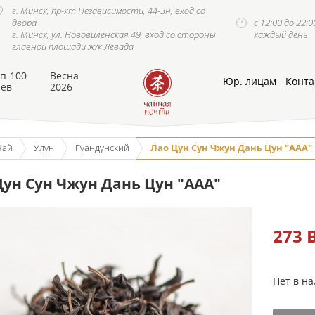
г. Минск, пр-кт Независимости, 44-3н, вход со
двора
с 12:00 до 22:0
г. Минск, ул. Нововиленская 49, вход со стороны
каждый день
главной площади ж/к Левада
п-100
Весна
Юр. лицам
Конта
аев
2026
Чай
Улун
Гуандунский
Лао Цун Сун Чжун Дань Цун "ААА"
Цун Сун Чжун Дань Цун "ААА"
273 
Нет в н