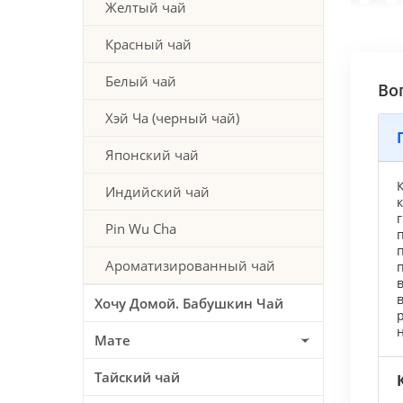
Желтый чай
Красный чай
Белый чай
Во
Хэй Ча (черный чай)
Японский чай
К
Индийский чай
к
г
Pin Wu Cha
п
п
Ароматизированный чай
п
в
Хочу Домой. Бабушкин Чай
р
н
Мате
Тайский чай