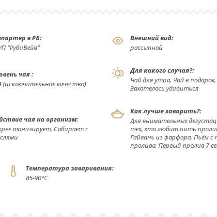
портер в РБ:
Внешний вид:
УП "РубиВейв"
рассыпной
Для какого случая?:
овень чая :
Чай для утра, Чай в подарок,
А (исключительное качество)
Захотелось удивиться
Как лучше заварить?:
йствие чая на организм:
Для внимательных дегустац
орее тонизирует, Собирает с
тех, кто любит пить проли
слями
Гайвань из фарфора, Пьём с 
пролива, Первый пролив 7 се
Температура заваривания:
85-90°С