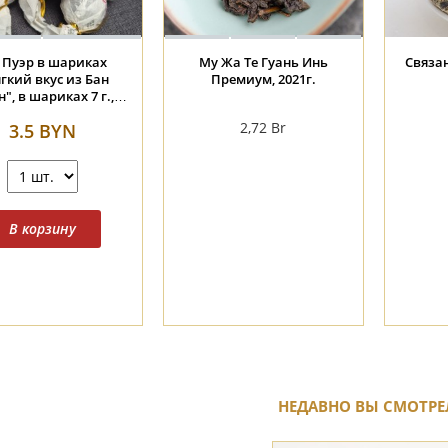
 Пуэр в шариках
Му Жа Те Гуань Инь
Связа
гкий вкус из Бан
Премиум, 2021г.
", в шариках 7 г.,
2023г.
2,72
Br
3.5 BYN
НЕДАВНО ВЫ СМОТРЕ