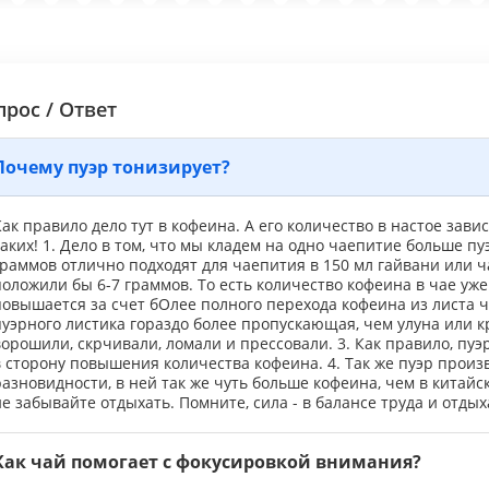
прос / Ответ
Почему пуэр тонизирует?
ак правило дело тут в кофеина. А его количество в настое зави
аких! 1. Дело в том, что мы кладем на одно чаепитие больше пуэ
раммов отлично подходят для чаепития в 150 мл гайвани или ча
оложили бы 6-7 граммов. То есть количество кофеина в чае уже 
овышается за счет бОлее полного перехода кофеина из листа ча
уэрного листика гораздо более пропускающая, чем улуна или кр
орошили, скрчивали, ломали и прессовали. 3. Как правило, пуэ
в сторону повышения количества кофеина. 4. Так же пуэр произ
азновидности, в ней так же чуть больше кофеина, чем в китайс
е забывайте отдыхать. Помните, сила - в балансе труда и отдых
Как чай помогает с фокусировкой внимания?