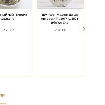
нный чай "Персик
Шу пуэр "Маденг Да Шу
Фу Шоу
дракона"
Авторский", 2017 г., 357 г.
Гру
(Pin Wu Cha)
2,70
Br
2,70
Br
ЛИ