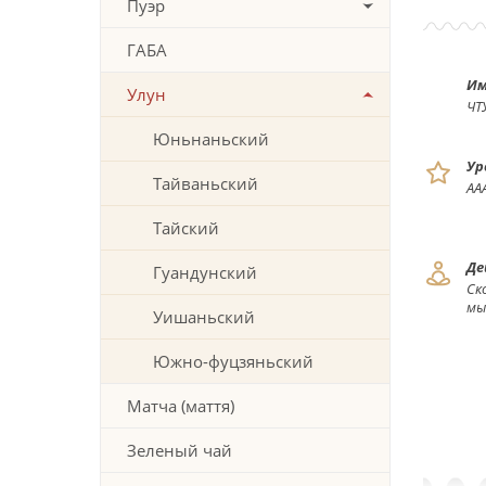
Пуэр
ГАБА
Им
Улун
ЧТ
Юньнаньский
Ур
Тайваньский
АА
Тайский
Де
Гуандунский
Ск
мы
Уишаньский
Южно-фуцзяньский
Матча (маття)
Зеленый чай