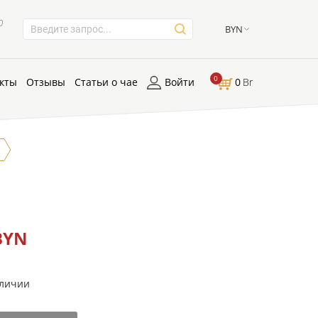
0
BYN
0
кты
Отзывы
Статьи о чае
Войти
0
Br
BYN
аличии