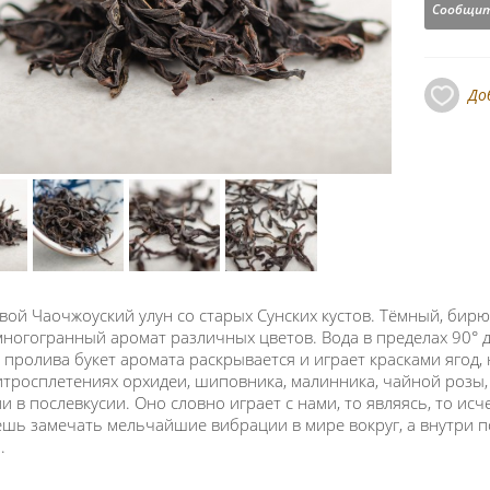
Сообщит
До
вой Чаочжоуский улун со старых Сунских кустов. Тёмный, бир
многогранный аромат различных цветов. Вода в пределах 90° д
 пролива букет аромата раскрывается и играет красками ягод,
хитросплетениях орхидеи, шиповника, малинника, чайной розы
и в послевкусии. Оно словно играет с нами, то являясь, то исч
шь замечать мельчайшие вибрации в мире вокруг, а внутри по
н.