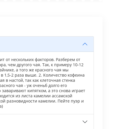
сит от нескольких факторов. Разберем от
ра, чем другого чая. Так, к примеру 10-12
йнике, а того же красного чая мы
в 1,5-2 раза выше. 2. Количество кофеина
я в настой, так как клеточная стенка
асного чая - уж оченьб долго его
р заваривают кипятком, а это снова играет
водится из листа камелии ассамской
кой разновидности камелии. Пейте пуэр и
а)