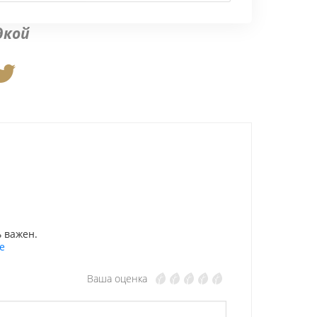
дкой
 важен.
е
Ваша оценка