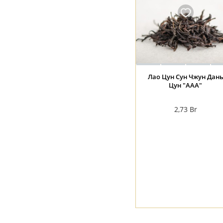
Лао Цун Сун Чжун Дан
Цун "ААА"
2,73
Br