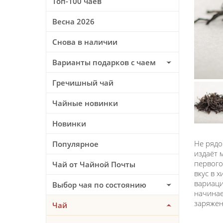
Топ-100 чаев
Весна 2026
Снова в наличии
Варианты подарков с чаем
Гречишный чай
Чайные новинки
Новинки
Не рядо
Популярное
издаёт 
первого
Чай от Чайной Почты
вкус в 
вариаци
Выбор чая по состоянию
начинае
заряже
Чай