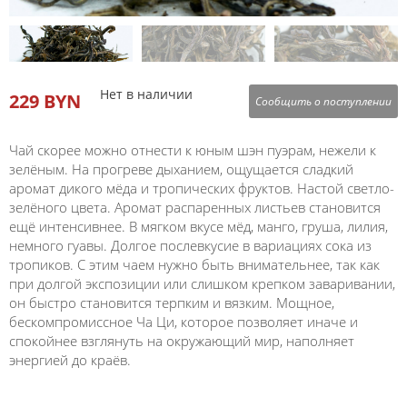
Нет в наличии
229 BYN
Сообщить о поступлении
Чай скорее можно отнести к юным шэн пуэрам, нежели к
зелёным. На прогреве дыханием, ощущается сладкий
аромат дикого мёда и тропических фруктов. Настой светло-
зелёного цвета. Аромат распаренных листьев становится
ещё интенсивнее. В мягком вкусе мёд, манго, груша, лилия,
немного гуавы. Долгое послевкусие в вариациях сока из
тропиков. С этим чаем нужно быть внимательнее, так как
при долгой экспозиции или слишком крепком заваривании,
он быстро становится терпким и вязким. Мощное,
бескомпромиссное Ча Ци, которое позволяет иначе и
спокойнее взглянуть на окружающий мир, наполняет
энергией до краёв.