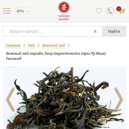
0
BYN
Найти
Зеленый чай народа Лаху
Главная
Чай
Зеленый чай
(окрестности горы Пу Мын), Таиланд
Зеленый чай народа Лаху (окрестности горы Пу Мын),
Таиланд