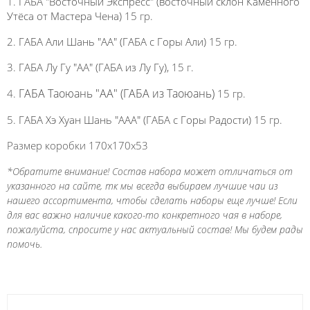
1.
ГАБА "Восточный Экспресс" (восточный склон Каменного
Утёса от Мастера Чена)
15 гр.
2.
ГАБА Али Шань "АА" (ГАБА с Горы Али)
15 гр.
3.
ГАБА Лу Гу "АА" (ГАБА из Лу Гу),
15 г.
ГАБА Таоюань "АА" (ГАБА из Таоюань)
4.
15 гр.
5.
ГАБА Хэ Хуан Шань "ААА" (ГАБА с Горы Радости)
15 гр.
Размер коробки 170х170х53
*Обратите внимание! Состав набора может отличаться от
указанного на сайте, тк мы всегда выбираем лучшие чаи из
нашего ассортимента, чтобы сделать наборы еще лучше! Если
для вас важно наличие какого-то конкретного чая в наборе,
пожалуйста, спросите у нас актуальный состав! Мы будем рады
помочь.