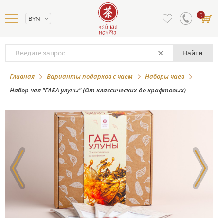
0
BYN
Найти
Набор чая "ГАБА улуны" (От
Главная
Варианты подарков с чаем
Наборы чаев
классических до крафтовых)
Набор чая "ГАБА улуны" (От классических до крафтовых)