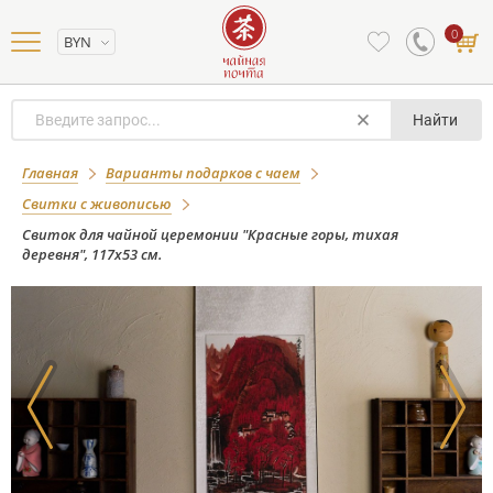
0
BYN
Найти
Свиток для чайной церемонии
Главная
Варианты подарков с чаем
"Красные горы, тихая деревня",
Свитки с живописью
117х53 см.
Свиток для чайной церемонии "Красные горы, тихая
деревня", 117х53 см.