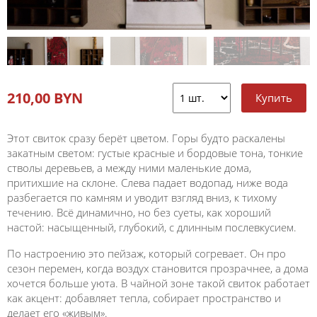
210,00 BYN
Этот свиток сразу берёт цветом. Горы будто раскалены
закатным светом: густые красные и бордовые тона, тонкие
стволы деревьев, а между ними маленькие дома,
притихшие на склоне. Слева падает водопад, ниже вода
разбегается по камням и уводит взгляд вниз, к тихому
течению. Всё динамично, но без суеты, как хороший
настой: насыщенный, глубокий, с длинным послевкусием.
По настроению это пейзаж, который согревает. Он про
сезон перемен, когда воздух становится прозрачнее, а дома
хочется больше уюта. В чайной зоне такой свиток работает
как акцент: добавляет тепла, собирает пространство и
делает его «живым».