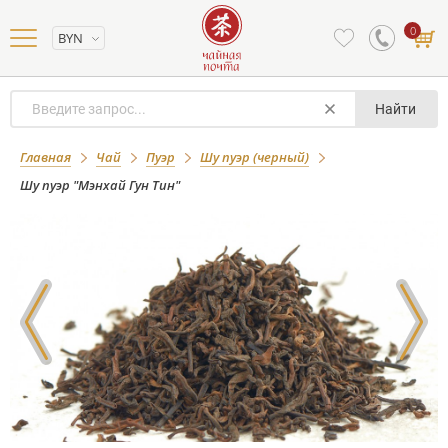
0
BYN
Найти
Шу пуэр "Мэнхай Гун Тин"
Главная
Чай
Пуэр
Шу пуэр (черный)
Шу пуэр "Мэнхай Гун Тин"