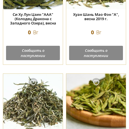
Си Ху Лун Цзин "АAА"
Хуан Шань Мао Фэн "А",
(Колодец Дракона с
весна 2019 г.
Западного Озера), весна
2023 г.
0
Br
0
Br
Сообщить о
Сообщить о
поступлении
поступлении