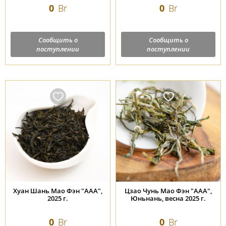
0
Br
0
Br
Сообщить о
Сообщить о
поступлении
поступлении
Хуан Шань Мао Фэн "ААА",
Цзао Чунь Мао Фэн "ААА",
2025 г.
Юньнань, весна 2025 г.
0
Br
0
Br