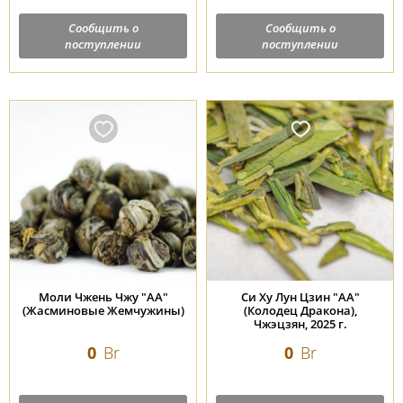
Сообщить о
Сообщить о
поступлении
поступлении
Моли Чжень Чжу "АА"
Си Ху Лун Цзин "АА"
(Жасминовые Жемчужины)
(Колодец Дракона),
Чжэцзян, 2025 г.
0
Br
0
Br