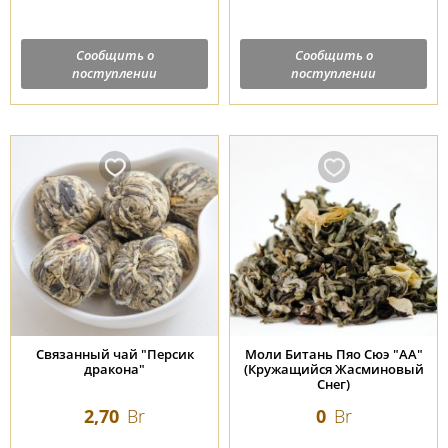
Сообщить о
Сообщить о
поступлении
поступлении
Связанный чай "Персик
Моли Битань Пяо Сюэ "АА"
дракона"
(Кружащийся Жасминовый
Снег)
2,70
Br
0
Br