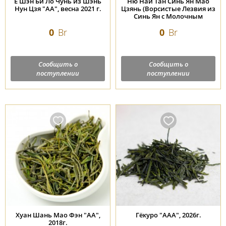
Е Шэн Би Ло Чунь из Шэнь
Ню Най Тан Синь Ян Мао
Нун Цзя "АА", весна 2021 г.
Цзянь (Ворсистые Лезвия из
Синь Ян с Молочным
Настоем) "ААА", весна 2026г.
0
Br
0
Br
Сообщить о
Сообщить о
поступлении
поступлении
Хуан Шань Мао Фэн "АА",
Гёкуро "ААА", 2026г.
2018г.