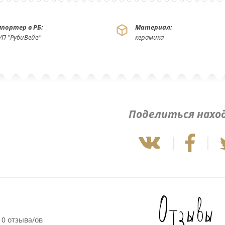
портер в РБ:
Материал:
УП "РубиВейв"
керамика
Поделиться нахо
Отзывы
0 отзыва/ов