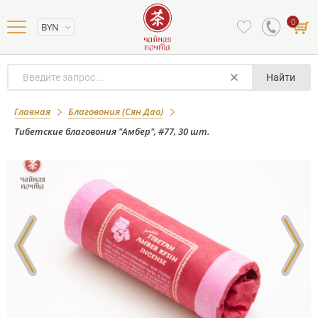
0
BYN
Найти
Тибетские благовония "Амбер", #77,
Главная
Благовония (Сян Дао)
30 шт.
Тибетские благовония "Амбер", #77, 30 шт.