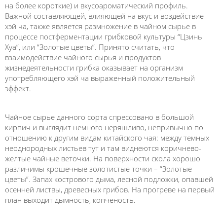
на более короткие) и вкусоароматический профиль.
Важной составляющей, влияющей на вкус и воздействие
хэй ча, также является размножение в чайном сырье в
процессе постферментации грибковой культуры “Цзинь
Хуа”, или “Золотые цветы”. Принято считать, что
взаимодействие чайного сырья и продуктов
жизнедеятельности грибка оказывает на организм
употребляющего хэй ча выраженный положительный
эффект.
Чайное сырье данного сорта спрессовано в большой
кирпич и выглядит немного неряшливо, непривычно по
отношению к другим видам китайского чая: между темных
неоднородных листьев тут и там виднеются коричнево-
желтые чайные веточки. На поверхности скола хорошо
различимы крошечные золотистые точки – “Золотые
цветы”. Запах кострового дыма, лесной подложки, опавшей
осенней листвы, древесных грибов. На прогреве на первый
план выходит дымность, копченость.