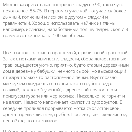
Можно заваривать как погорячее, градусов 90, так и чуть
похолоднее, 85-75. В первом случае чай получается более
дымный, копченый и лесной, в другом – сладкий и
травянистый. Хорошо использовать чайник из глины,
например, исинский, наработанный под шу пуэры. Скол 7-8
граммов от кирпича на 100 мл объема.
Цвет настоя золотисто-оранжевый, с рябиновой краснотой.
Запах с нотками дымности, сладости, сбора лекарственных
трав, ощущается уютно, приятно, будто старый деревянный
дом в деревне у бабушки, немного сырой, но высыхающий
от жара только что растопленной печки. Вкус гораздо
мягче, чем ожидаешь от сырья такого грубого вида:
сладкий, немного “пуэрный”, с древесной пряностью и
привкусом кураги или чернослива. Нисколько не горчит и
не вяжет. Немного напоминает компот из сухофруктов. В
середине проливов прорывается нотка смолистой хвои,
аромат прелых листьев, грибов. Послевкусие – железистое,
нестойкое, но отчетливое.
Чай хорошо успокаивает, окутывает умиротворением и