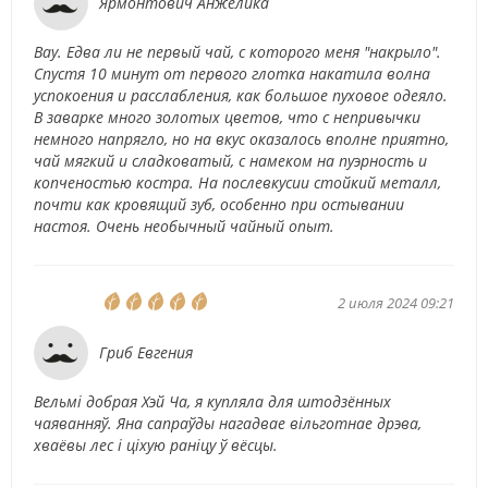
Ярмонтович Анжелика
Вау. Едва ли не первый чай, с которого меня "накрыло".
Спустя 10 минут от первого глотка накатила волна
успокоения и расслабления, как большое пуховое одеяло.
В заварке много золотых цветов, что с непривычки
немного напрягло, но на вкус оказалось вполне приятно,
чай мягкий и сладковатый, с намеком на пуэрность и
копченостью костра. На послевкусии стойкий металл,
почти как кровящий зуб, особенно при остывании
настоя. Очень необычный чайный опыт.
2 июля 2024 09:21
Гриб Евгения
Вельмі добрая Хэй Ча, я купляла для штодзённых
чаяванняў. Яна сапраўды нагадвае вільготнае дрэва,
хваёвы лес і ціхую раніцу ў вёсцы.