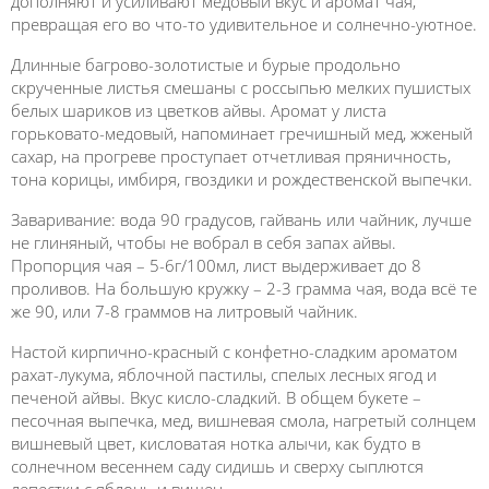
дополняют и усиливают медовый вкус и аромат чая,
превращая его во что-то удивительное и солнечно-уютное.
Длинные багрово-золотистые и бурые продольно
скрученные листья смешаны с россыпью мелких пушистых
белых шариков из цветков айвы. Аромат у листа
горьковато-медовый, напоминает гречишный мед, жженый
сахар, на прогреве проступает отчетливая пряничность,
тона корицы, имбиря, гвоздики и рождественской выпечки.
Заваривание: вода 90 градусов, гайвань или чайник, лучше
не глиняный, чтобы не вобрал в себя запах айвы.
Пропорция чая – 5-6г/100мл, лист выдерживает до 8
проливов. На большую кружку – 2-3 грамма чая, вода всё те
же 90, или 7-8 граммов на литровый чайник.
Настой кирпично-красный с конфетно-сладким ароматом
рахат-лукума, яблочной пастилы, спелых лесных ягод и
печеной айвы. Вкус кисло-сладкий. В общем букете –
песочная выпечка, мед, вишневая смола, нагретый солнцем
вишневый цвет, кисловатая нотка алычи, как будто в
солнечном весеннем саду сидишь и сверху сыплются