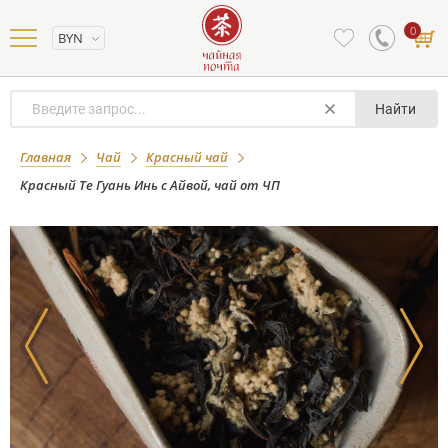
0
BYN
Найти
Красный Те Гуань Инь с Айвой, чай от
Главная
Чай
Красный чай
ЧП
Красный Те Гуань Инь с Айвой, чай от ЧП