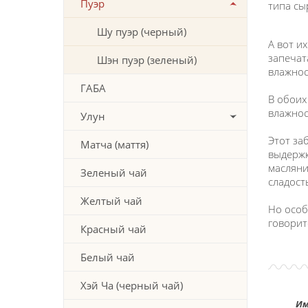
Пуэр
типа сы
⠀
Шу пуэр (черный)
А вот и
запечат
Шэн пуэр (зеленый)
влажнос
⠀
ГАБА
В обоих
влажнос
Улун
⠀
Этот за
Матча (маття)
выдержк
масляни
Зеленый чай
сладост
⠀
Желтый чай
Но особ
говорит
Красный чай
Белый чай
Хэй Ча (черный чай)
Им