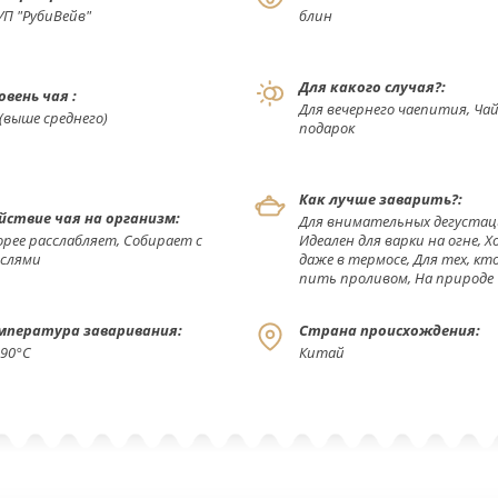
УП "РубиВейв"
блин
Для какого случая?:
овень чая :
Для вечернего чаепития, Чай
 (выше среднего)
подарок
Как лучше заварить?:
йствие чая на организм:
Для внимательных дегустац
орее расслабляет, Собирает с
Идеален для варки на огне, 
слями
даже в термосе, Для тех, к
пить проливом, На природе
мпература заваривания:
Страна происхождения:
-90°С
Китай