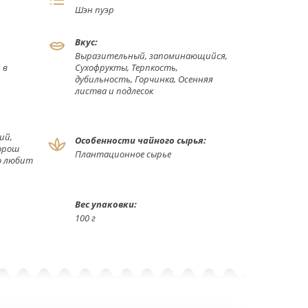
Шэн пуэр
Вкус:
Выразительный, запоминающийся,
 в
Сухофрукты, Терпкость,
дубильность, Горчинка, Осенняя
листва и подлесок
ий,
Особенности чайного сырья:
Хорош
Плантационное сырье
то любит
Вес упаковки:
100 г