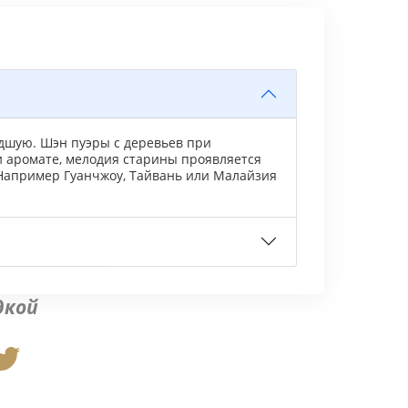
худшую. Шэн пуэры с деревьев при
и аромате, мелодия старины проявляется
 Например Гуанчжоу, Тайвань или Малайзия
дкой