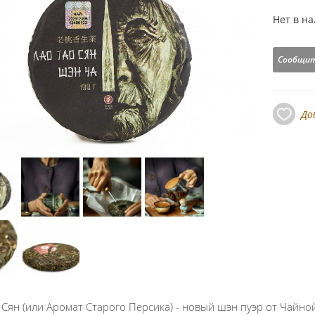
Нет в н
Сообщит
До
 Сян (или Аромат Старого Персика) - новый шэн пуэр от Чайной