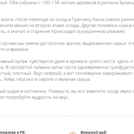
рья. Оба собраны с 100-150-летних деревьев в регионе Булан
х жизнь после переезда на склад в Гуанчжоу была совсем разно
анном мешке на втором этаже склада. Другая половина сырья 
ть, а значит и старение происходит в ускоренном режиме).
 случаях мы имеем достаточно зрелое, выдержанное сырье. А 
ти и времени.
бавный купаж чувствуется даже в аромате сухого листа: здесь и
а. В прогретой гайвани запах листа одновременно сухофрукт
стый, плотный. Вкус неяркий, а вот послевкусие завораживает:
ь. Айва, персики в сиропе и вяленая груша.
ый шарм в состоянии. Поверьте, вы его заметите, когда звуки с
ся попробуйте мудрость на вкус.
портер в РБ:
Внешний вид: