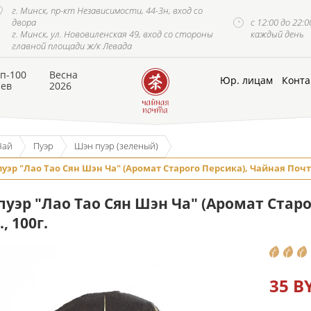
г. Минск, пр-кт Независимости, 44-3н, вход со
двора
с 12:00 до 22:0
г. Минск, ул. Нововиленская 49, вход со стороны
каждый день
главной площади ж/к Левада
п-100
Весна
Юр. лицам
Конта
аев
2026
Чай
Пуэр
Шэн пуэр (зеленый)
уэр "Лао Тао Сян Шэн Ча" (Аромат Старого Персика), Чайная Почта,
уэр "Лао Тао Сян Шэн Ча" (Аромат Старо
., 100г.
35 B