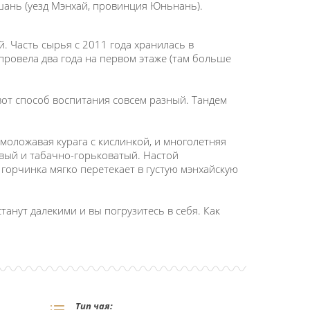
шань (уезд Мэнхай, провинция Юньнань).
й. Часть сырья с 2011 года хранилась в
провела два года на первом этаже (там больше
вот способ воспитания совсем разный. Тандем
 моложавая курага с кислинкой, и многолетняя
овый и табачно-горьковатый. Настой
 горчинка мягко перетекает в густую мэнхайскую
танут далекими и вы погрузитесь в себя. Как
Тип чая: