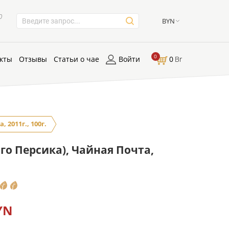
0
BYN
0
кты
Отзывы
Статьи о чае
Войти
0
Br
 2011г., 100г.
го Персика), Чайная Почта,
YN