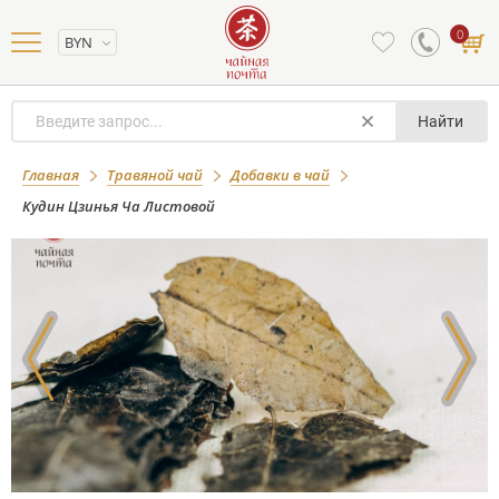
0
BYN
Найти
Кудин Цзинья Ча Листовой
Главная
Травяной чай
Добавки в чай
Кудин Цзинья Ча Листовой