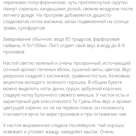
черенками полусферические, чуть приплюснутые скрутки
пахнут сиренью, ландышами, розой, свежим воздухом после
летнего дождя. На прогреве добавляется душисто-
сладковатая нотка жасмина, запах подвяленной на солнце
травы, сухофруктов.
Заваривание обычное: вода 85 градусов, фарфоровая
гайвань, 4-5г/100мл. Лист отдает свой вкус в воду до 8-9
проливов.
Настой светло-зеленый и очень прозрачный, источающий
сочный аромат печеных яблок, сушеной мяты, цветов. Вкус
умеренно сладкий с кислинкой, травянистостью, белковым
акцентом молодого зеленого горошка. В общем букете
можно выделить ноты дыни, груши, арбузной корочки,
сладкую нотку булочного свежего мякиша. У настоя есть и
характерный для классического Те Гуань Инь вкус и аромат
цветущей сирени, но не на первом плане, он понемногу
становится ярче по мере проливов и при остывании чая.
У настоя выраженное сладкое послевкусие. Чай хорошо
освежает и утоляет жажду, замедляет мысли. Очень