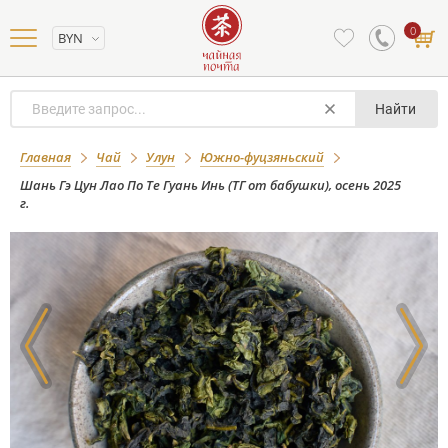
0
BYN
Найти
Шань Гэ Цун Лао По Те Гуань Инь (ТГ
Главная
Чай
Улун
Южно-фуцзяньский
от бабушки), осень 2025 г.
Шань Гэ Цун Лао По Те Гуань Инь (ТГ от бабушки), осень 2025
г.