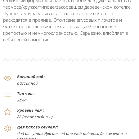
Отличный формат для чайных ссобойек в духе заварить в
термосе/кружке/типоде/закоревшем деревенском котелке.
Лучше там и заваривать — плотные плитки долго
расходятся в проливе. Отсутсвие вкусовых пируэтов и
четких органолептических ассоциацией восполняет
крепостью и немногословностью. Серьезно, влюбляет в
себя своей самостью.
Внешний вид:
рассыпной
Тип чая:
Улун
Уровень чая :
АА (выше среднего)
Для какого случая?:
Чай для утра, Для долгой дневной работы, Для вечернего