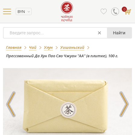
0
BYN
Найти
Прессованный Да Хун Пао Сяо Чжуан
Главная
Чай
Улун
Уишаньский
"АА" (в плитке), 100 г.
Прессованный Да Хун Пао Сяо Чжуан "АА" (в плитке), 100 г.